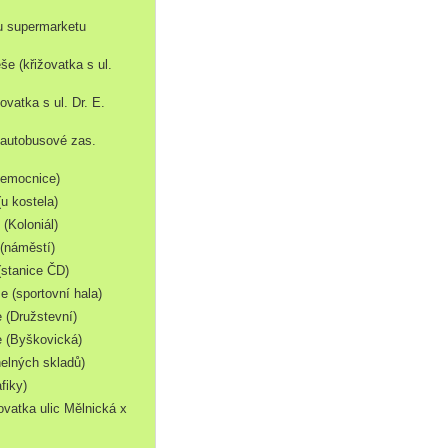
(u supermarketu
še (křižovatka s ul.
ovatka s ul. Dr. E.
u autobusové zas.
nemocnice)
(u kostela)
 (Koloniál)
 (náměstí)
(stanice ČD)
e (sportovní hala)
 (Družstevní)
e (Byškovická)
helných skladů)
afiky)
žovatka ulic Mělnická x