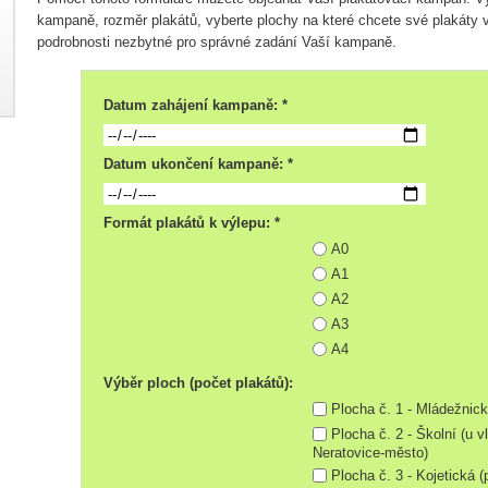
kampaně, rozměr plakátů, vyberte plochy na které chcete své plakáty v
podrobnosti nezbytné pro správné zadání Vaší kampaně.
Datum zahájení kampaně: *
Datum ukončení kampaně: *
Formát plakátů k výlepu: *
A0
A1
A2
A3
A4
Výběr ploch (počet plakátů):
Plocha č. 1 - Mládežnick
Plocha č. 2 - Školní (u 
Neratovice-město)
Plocha č. 3 - Kojetická (