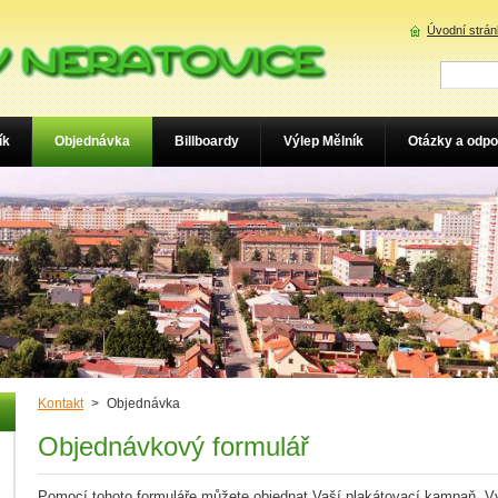
Úvodní strá
ík
Objednávka
Billboardy
Výlep Mělník
Otázky a odpo
Kontakt
>
Objednávka
Objednávkový formulář
Pomocí tohoto formuláře můžete objednat Vaší plakátovací kampaň. V