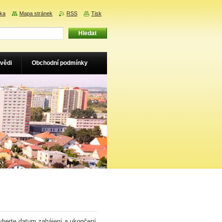
nka
Mapa stránek
RSS
Tisk
vědi
Obchodní podmínky
yberte datum zahájení a ukončení